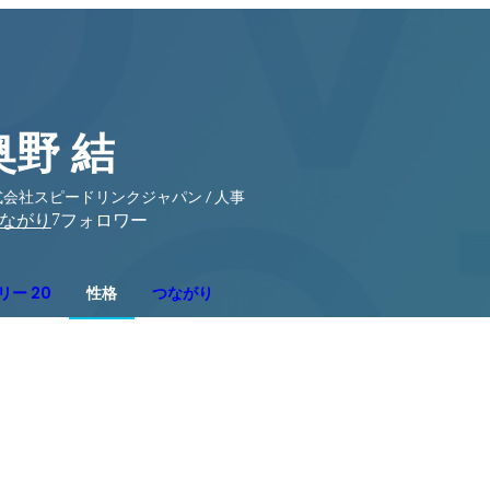
奥野 結
会社スピードリンクジャパン / 人事
7
ながり
フォロワー
リー 20
性格
つながり