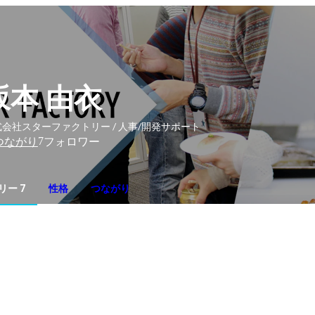
坂本 由衣
会社スターファクトリー / 人事/開発サポート
7
つながり
フォロワー
リー 7
性格
つながり