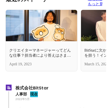
もっと見る
クリエイターマネージャーってどん
BitStar
な仕事？担当者により答えはさまざ
を担う！イン
ま。現場の様子をリーダーに聞いて
ィングにおけ
April 19, 2023
March 15, 202
みた【Starインタビュー】
は【Starイ
株式会社BitStar
人事部
現在
2022年5月
-