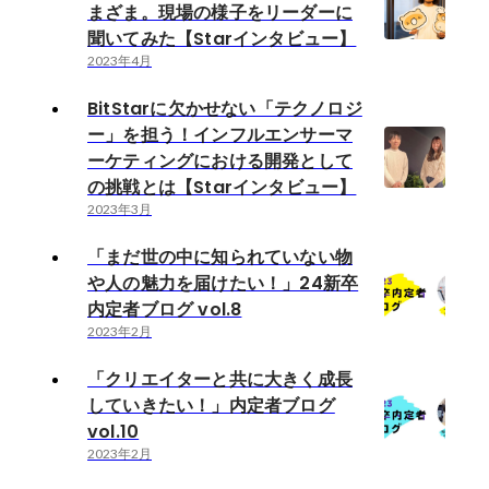
まざま。現場の様子をリーダーに
聞いてみた【Starインタビュー】
2023年4月
BitStarに欠かせない「テクノロジ
ー」を担う！インフルエンサーマ
ーケティングにおける開発として
の挑戦とは【Starインタビュー】
2023年3月
「まだ世の中に知られていない物
や人の魅力を届けたい！」24新卒
内定者ブログ vol.8
2023年2月
「クリエイターと共に大きく成長
していきたい！」内定者ブログ
vol.10
2023年2月