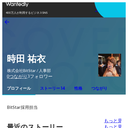
アプリを使う
400万人が利用するビジネスSNS
時田 祐衣
株式会社BitStar / 人事部
0
3
つながり
フォロワー
プロフィール
ストーリー 14
性格
つながり
BitStar採用担当
もっと見る
最近のストーリー
もっと見る