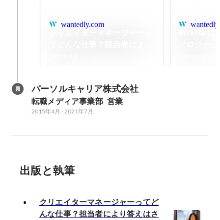
wantedly.com
wantedly
クリエイターマネージャーっ
BitSta
てどんな仕事？担当者により
ノロジー」
答えはさまざま。現場の様子
エンサーマ
2023年4月
2023年3月
をリーダーに聞いてみた
ける開発と
【Starインタビュー】
【Starイ
パーソルキャリア株式会社
転職メディア事業部  営業
2015年4月
-
2021年7月
出版と執筆
クリエイターマネージャーってど
んな仕事？担当者により答えはさ