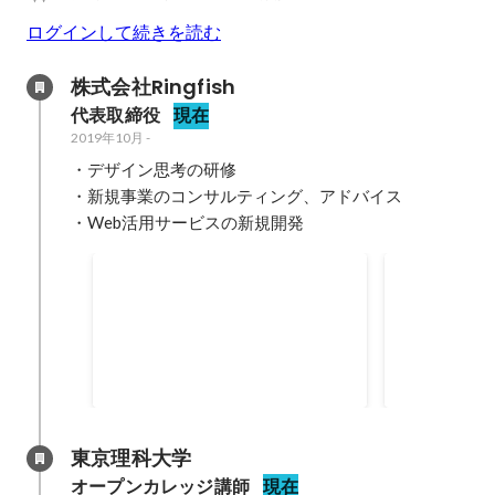
ログインして続きを読む
株式会社Ringfish
代表取締役
現在
2019年10月
-
・デザイン思考の研修

・新規事業のコンサルティング、アドバイス

・Web活用サービスの新規開発
副業人材としてライオン㈱に
相鉄×高島屋
て勤務
2020「大賞
ライオン㈱が公募した副業人材と
2020年11月
して競争率300倍の中から採用さ
れ、業務を支援。
2020年9月
-
2020年12月
東京理科大学
オープンカレッジ講師
現在