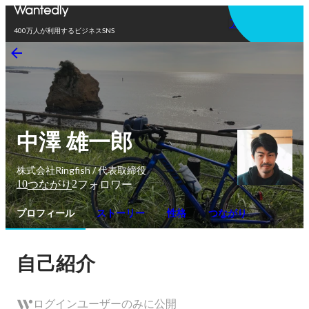
アプリを使う
400万人が利用するビジネスSNS
中澤 雄一郎
株式会社Ringfish / 代表取締役
10
2
つながり
フォロワー
プロフィール
ストーリー
性格
つながり
自己紹介
ログインユーザーのみに公開