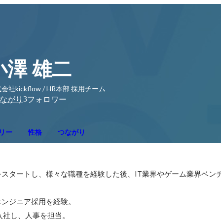
小澤 雄二
会社kickflow / HR本部 採用チーム
3
ながり
フォロワー
リー
性格
つながり
スタートし、様々な職種を経験した後、IT業界やゲーム業界ベン
ンジニア採用を経験。

owに入社し、人事を担当。