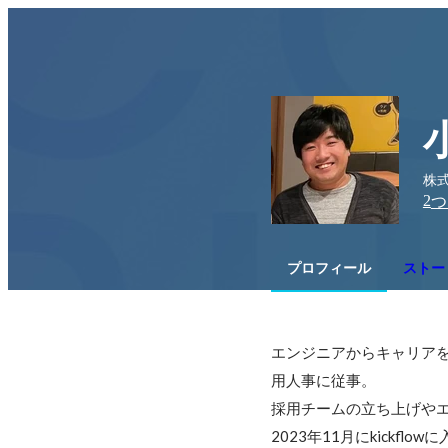
株式
2
つ
プロフィール
ストー
エンジニアからキャリアを
用人事に従事。

採用チームの立ち上げやエ
2023年11月にkickfl