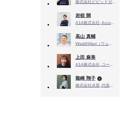
株式会社ビビッドガーデン, 代表取締役社長
岩舘 開
A1A株式会社, Account Executive
高山 真輔
WealthNavi（ウェルスナビ）, 採用マネージャー
上田 麻美
A1A株式会社, コーポレート
龍崎 翔子
株式会社水星, 代表取締役