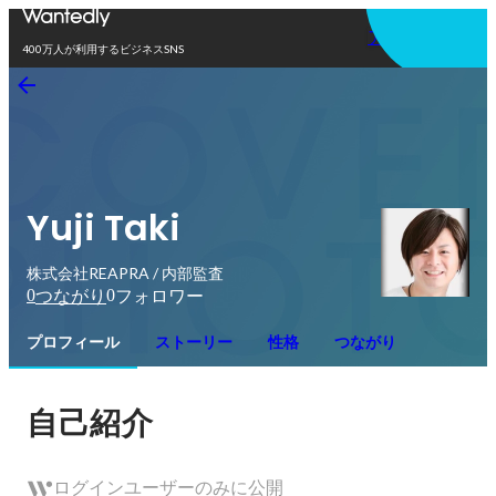
アプリを使う
400万人が利用するビジネスSNS
Yuji Taki
株式会社REAPRA / 内部監査
0
0
つながり
フォロワー
プロフィール
ストーリー
性格
つながり
自己紹介
ログインユーザーのみに公開