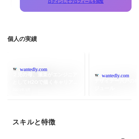
ログインしてプロフィールを閲覧
個人の実績
wantedly.com
２児の母、瀬楽がエンジニア
wantedly.com
デザイナー宍戸の1
としてH2Oで描くキャリアと
ジュール
は
2021年1月
スキルと特徴