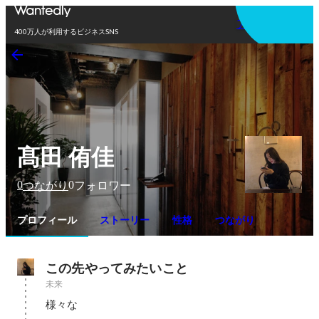
アプリを使う
400万人が利用するビジネスSNS
髙田 侑佳
0
0
つながり
フォロワー
プロフィール
ストーリー
性格
つながり
この先やってみたいこと
未来
様々な