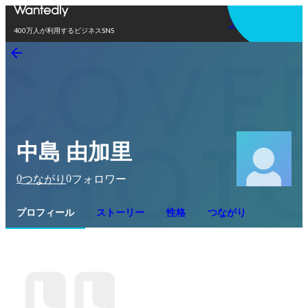
アプリを使う
400万人が利用するビジネスSNS
中島 由加里
0
0
つながり
フォロワー
プロフィール
ストーリー
性格
つながり