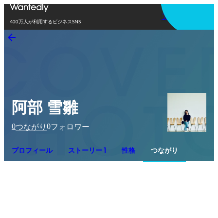
アプリを使う
400万人が利用するビジネスSNS
阿部 雪雛
0
0
つながり
フォロワー
プロフィール
ストーリー 1
性格
つながり