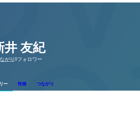
新井 友紀
0
ながり
フォロワー
リー
性格
つながり