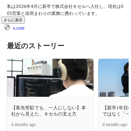
私は2026年4月に新卒で株式会社キセルへ入社し、現在はS
ES営業と採用まわりの業務に携わっています。
さらに表示
x.com
最近のストーリー
【客先常駐でも、一人にしない】本
【新卒1年目
社から見えた、キセルの支え方
ではなく「一
た。私がイン
4 months ago
4 months ago
めた理由