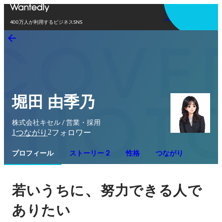
アプリを使う
400万人が利用するビジネスSNS
堀田 由季乃
株式会社キセル / 営業・採用
1
2
つながり
フォロワー
プロフィール
ストーリー 2
性格
つながり
、
若いうちに
努力できる人で
ありたい