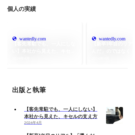
個人の実績
wantedly.com
wantedly.com
【客先常駐でも、一人にしな
【新卒1年目のリア
い】本社から見えた、キセル
んだ」のではなく
の支え方
りたい」と思った
2026年4月
2026年4月
ターンから正社員
由
出版と執筆
【客先常駐でも、一人にしない】
本社から見えた、キセルの支え方
2026年4月