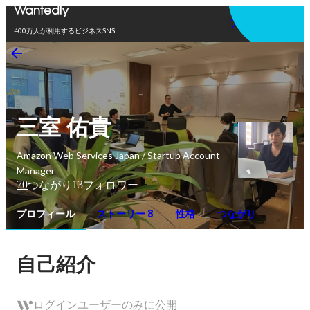
アプリを使う
400万人が利用するビジネスSNS
三室 佑貴
Amazon Web Services Japan / Startup Account
Manager
70
13
つながり
フォロワー
プロフィール
ストーリー 8
性格
つながり
自己紹介
ログインユーザーのみに公開