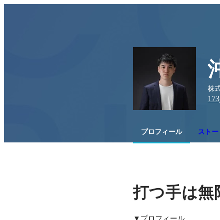
株
173
プロフィール
ストー
打つ手は無
▼プロフィール
