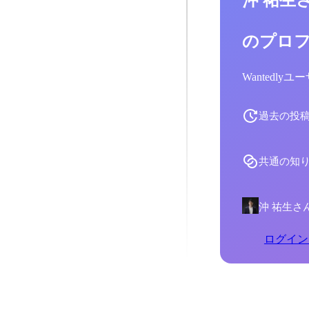
沖 祐生
のプロ
Wantedl
過去の投
共通の知
沖 祐生さ
ログイン