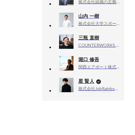
株式会社組織の左腕, 採用戦略コーチ
山内 一樹
株式会社大学スポーツチャンネル, 取締役
三瓶 直樹
COUNTERWORKS inc, CEO
堀口 修吾
関西エアポート株式会社, HRBP
星 賢人
株式会社JobRainbow, CEO