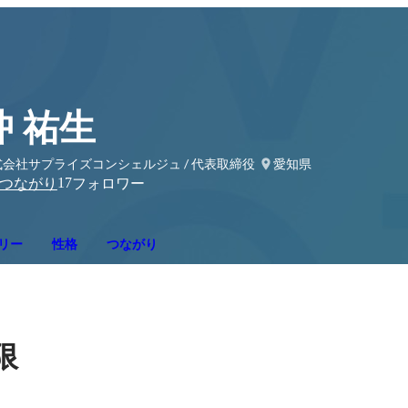
沖 祐生
式会社サプライズコンシェルジュ / 代表取締役
愛知県
17
つながり
フォロワー
リー
性格
つながり
限