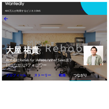
アプリを使う
400万人が利用するビジネスSNS
大屋 祐貴
株式会社Rehab for JAPAN / VP of Sales直下
14
9
つながり
フォロワー
プロフィール
ストーリー
性格
つながり