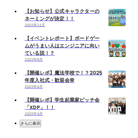
【お知らせ】公式キャラクターの
ネーミングが決定！！
2025年11月
【イベントレポート】ボードゲー
ムがうまい人はエンジニアに向い
ている説！？
2025年8月
【開催レポ】魔法学校で！？2025
年度入社式・歓迎会🌸
2025年6月
【開催レポ】学生起業家ピッチ会
「XDP」！！
2025年4月
さらに表示