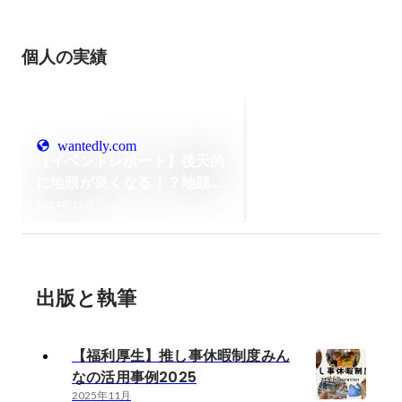
個人の実績
wantedly.com
【イベントレポート】後天的
に地頭が良くなる！？地頭道
場＠42tokyo
2024年12月
出版と執筆
【福利厚生】推し事休暇制度みん
なの活用事例2025
2025年11月