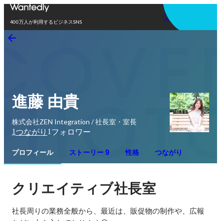
アプリを使う
400万人が利用するビジネスSNS
進藤 由貴
株式会社ZEN Integration / 社長室・室長
1
1
つながり
フォロワー
プロフィール
ストーリー 9
性格
つながり
クリエイティブ社長室
社長周りの業務全般から、最近は、販促物の制作や、広報