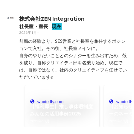
株式会社ZEN Integration
社長室・室長
現在
2021年1月
-
前職の経験より、SES営業と社長室を兼任するポジシ
ョンで入社。その後、社長室メインに。

自身のやりたいこととのシナジーを生み出すため、殻
を破り、自称クリエイティ部を名乗り始め、現在で
は、自称ではなく、社内のクリエイティブを任せてい
wantedly.com
wantedly
【福利厚生】推し事休暇制度
【お知らせ
みんなの活用事例2025
ーのネーミ
2025年11月
2025年11月