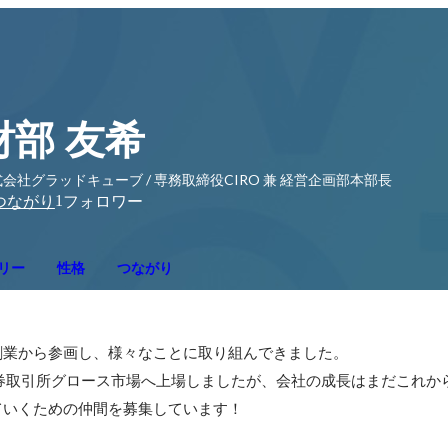
財部 友希
会社グラッドキューブ / 専務取締役CIRO 兼 経営企画部本部長
1
つながり
フォロワー
リー
性格
つながり
業から参画し、様々なことに取り組んできました。

京証券取引所グロース市場へ上場しましたが、会社の成長はまだこれから
ていくための仲間を募集しています！