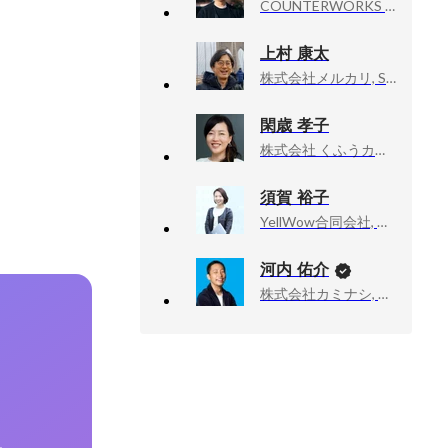
COUNTERWORKS inc, CEO
上村 康太
株式会社メルカリ, Senior Management strategy specialist
閑歳 孝子
株式会社 くふうカンパニー, CSO
須賀 裕子
YellWow合同会社, 代表
河内 佑介
株式会社カミナシ, 取締役COO