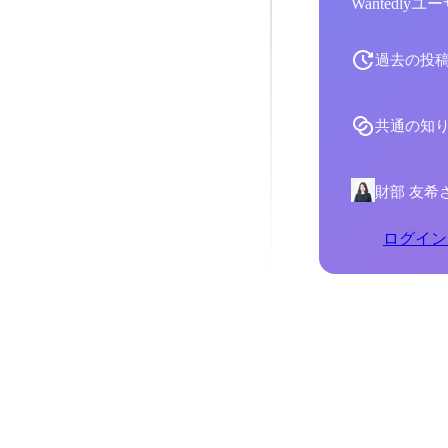
Wantedl
過去の投
共通の知
財部 友希
ログイン