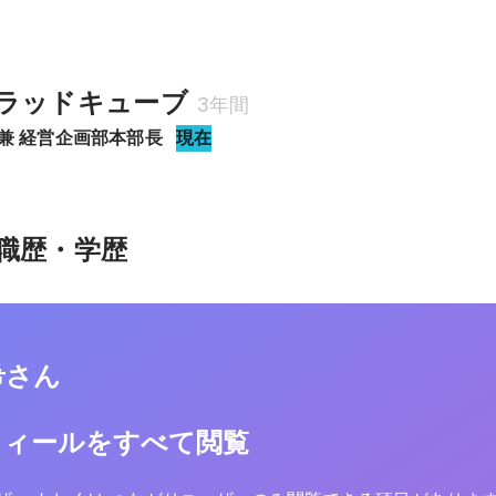
ラッドキューブ
3年間
 兼 経営企画部本部長
現在
職歴・学歴
希さん
フィールをすべて閲覧