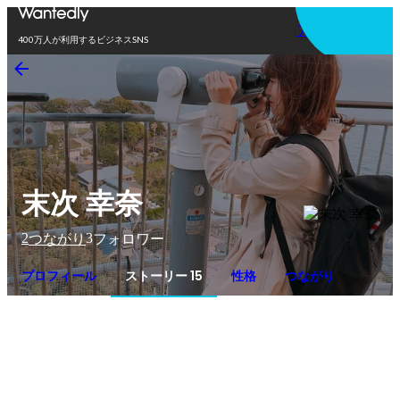
アプリを使う
400万人が利用するビジネスSNS
末次 幸奈
2
3
つながり
フォロワー
プロフィール
ストーリー 15
性格
つながり