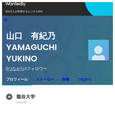
アプリを使う
400万人が利用するビジネスSNS
山口 有紀乃
YAMAGUCHI
YUKINO
0
0
つながり
フォロワー
プロフィール
ストーリー
性格
つながり
龍谷大学
2023年