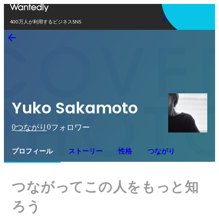
アプリを使う
400万人が利用するビジネスSNS
Yuko Sakamoto
0
0
つながり
フォロワー
プロフィール
ストーリー
性格
つながり
つながってこの人をもっと知
ろう