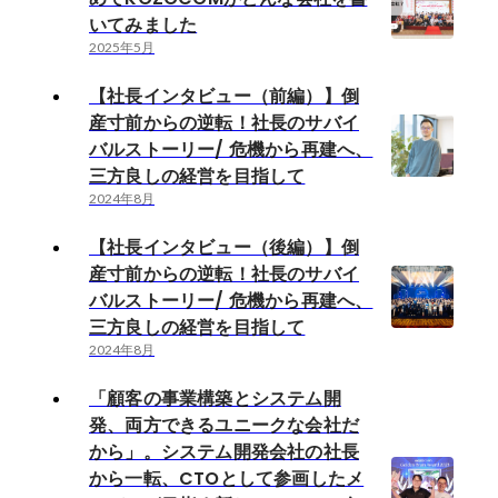
いてみました
2025年5月
【社長インタビュー（前編）】倒
産寸前からの逆転！社長のサバイ
バルストーリー/ 危機から再建へ、
三方良しの経営を目指して
2024年8月
【社長インタビュー（後編）】倒
産寸前からの逆転！社長のサバイ
バルストーリー/ 危機から再建へ、
三方良しの経営を目指して
2024年8月
「顧客の事業構築とシステム開
発、両方できるユニークな会社だ
から」。システム開発会社の社長
から一転、CTOとして参画したメ