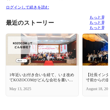
ログインして続きを読む
もっと見る
最近のストーリー
もっと見る
もっと見る
1年近いお付き合いを経て、いま改め
【社長インタ
てKOZOCOMがどんな会社を書いて
寸前からの逆
みました
ストーリー/
May 13, 2025
August 18, 20
しの経営を目