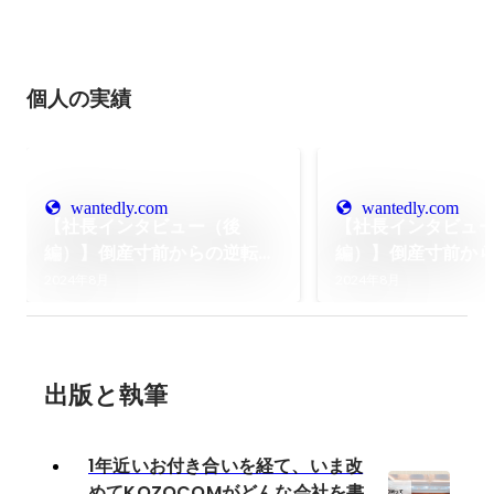
個人の実績
wantedly.com
wantedly.com
【社長インタビュー（後
【社長インタビュ
編）】倒産寸前からの逆転！
編）】倒産寸前か
社長のサバイバルストーリ
社長のサバイバル
2024年8月
2024年8月
ー/ 危機から再建へ、三方良
ー/ 危機から再建
しの経営を目指して
しの経営を目指し
出版と執筆
1年近いお付き合いを経て、いま改
めてKOZOCOMがどんな会社を書