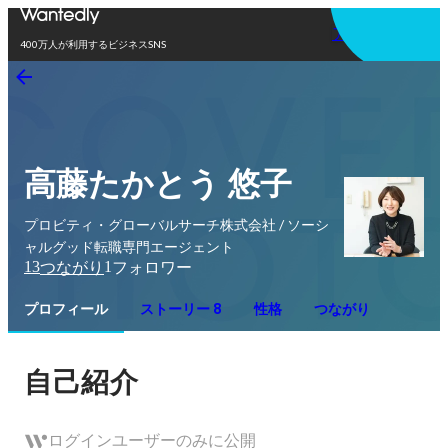
アプリを使う
400万人が利用するビジネスSNS
高藤たかとう 悠子
プロビティ・グローバルサーチ株式会社 / ソーシ
ャルグッド転職専門エージェント
13
1
つながり
フォロワー
プロフィール
ストーリー 8
性格
つながり
自己紹介
ログインユーザーのみに公開