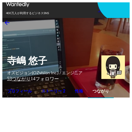
アプリを使う
400万人が利用するビジネスSNS
寺嶋 悠子
オズビジョン(OZvision Inc.) / エンジニア
53
14
つながり
フォロワー
プロフィール
ストーリー 2
性格
つながり