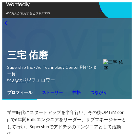
アプリを使う
400万人が利用するビジネスSNS
三宅 佑磨
Supership Inc / Ad Technology Center 副センタ
ー長
6
2
つながり
フォロワー
プロフィール
ストーリー
性格
つながり
学生時代にスタートアップを半年行い、その後OPTiM cor
p.で6年間Railsエンジニアをリーダー、サブマネージャーと
して行い、Supershipでアドテクのエンジニアとして活動
中。