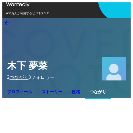
アプリを使う
400万人が利用するビジネスSNS
木下 夢菜
2
3
つながり
フォロワー
プロフィール
ストーリー
性格
つながり