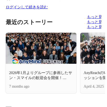
ログインして続きを読む
もっと見る
最近のストーリー
もっと見る
もっと見る
2026年1月よりグループに参画したサ
AnyReachのW
ン・スマイルの歓迎会を開催！
ッションを開
AnyMind Groupとして描くこれからの
切り拓く、ギ
7 months ago
April 4, 2025
成長戦略
な価値創造