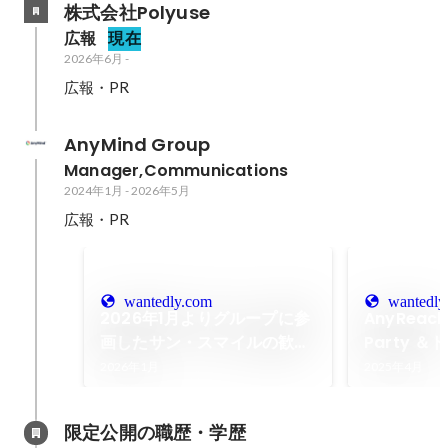
株式会社Polyuse
広報
現在
2026年6月
-
広報・PR
AnyMind Group
Manager,Communications
2024年1月
-
2026年5月
広報・PR
wantedly.com
wantedly
2026年1月よりグループに参
AnyReac
画したサン・スマイルの歓迎
Party 
会を開催！AnyMind Group
開催！両社
2026年1月
2025年4月
として描くこれからの成長戦
拓く、ギフ
略
たな価値創
限定公開の職歴・学歴