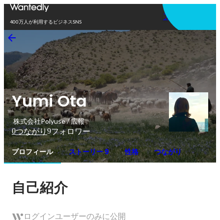
アプリを使う
400万人が利用するビジネスSNS
Yumi Ota
株式会社Polyuse / 広報
0
9
つながり
フォロワー
プロフィール
ストーリー 9
性格
つながり
自己紹介
ログインユーザーのみに公開