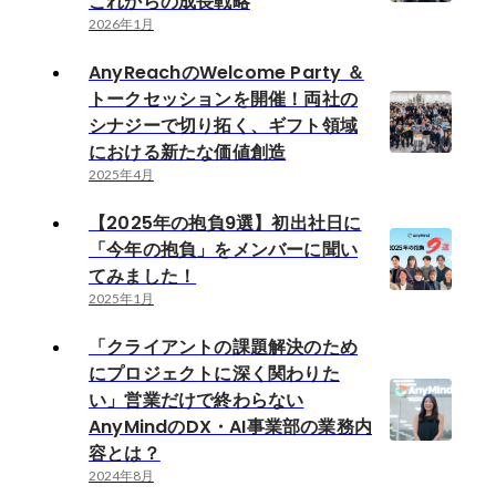
これからの成長戦略
2026年1月
AnyReachのWelcome Party ＆
トークセッションを開催！両社の
シナジーで切り拓く、ギフト領域
における新たな価値創造
2025年4月
【2025年の抱負9選】初出社日に
「今年の抱負」をメンバーに聞い
てみました！
2025年1月
「クライアントの課題解決のため
にプロジェクトに深く関わりた
い」営業だけで終わらない
AnyMindのDX・AI事業部の業務内
容とは？
2024年8月