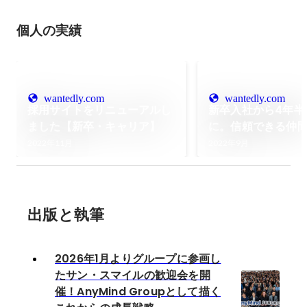
個人の実績
wantedly.com
wantedly.com
採用サイトをリニューアルし
新卒入社から4年半
ました【新卒・キャリア】
に。信頼できる仲
しく働ける場所
2022年11月
2022年9月
出版と執筆
2026年1月よりグループに参画し
たサン・スマイルの歓迎会を開
催！AnyMind Groupとして描く