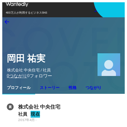
アプリを使う
400万人が利用するビジネスSNS
岡田 祐実
株式会社 中央住宅 / 社員
0
0
つながり
フォロワー
プロフィール
ストーリー
性格
つながり
株式会社 中央住宅
社員
現在
2017年4月
-