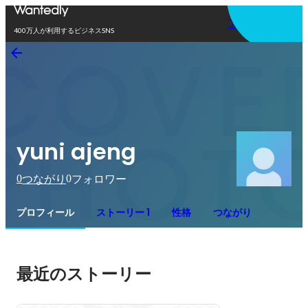
アプリを使う
400万人が利用するビジネスSNS
yuni ajeng
0
0
つながり
フォロワー
プロフィール
ストーリー 1
性格
つながり
最近のストーリー