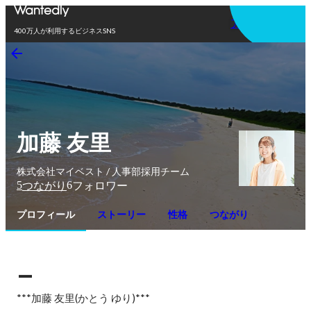
アプリを使う
400万人が利用するビジネスSNS
加藤 友里
株式会社マイベスト / 人事部採用チーム
5
6
つながり
フォロワー
プロフィール
ストーリー
性格
つながり
_
***加藤 友里(かとう ゆり)***
