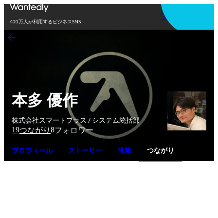
アプリを使う
400万人が利用するビジネスSNS
本多 優作
株式会社スマートプラス / システム統括部
19
8
つながり
フォロワー
プロフィール
ストーリー
性格
つながり