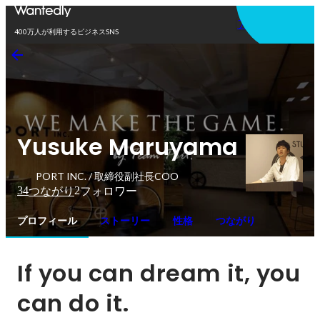
アプリを使う
400万人が利用するビジネスSNS
Yusuke Maruyama
PORT INC. / 取締役副社長COO
34
2
つながり
フォロワー
プロフィール
ストーリー
性格
つながり
If you can dream it, you 
can do it.