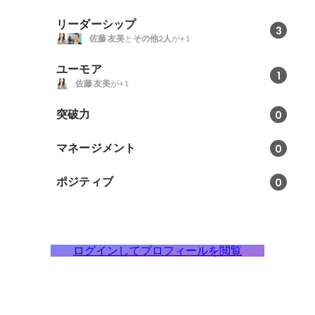
リーダーシップ
3
佐藤 友美
と
その他2人
が+1
ユーモア
1
佐藤 友美
が+1
突破力
0
マネージメント
0
ポジティブ
0
ログインしてプロフィールを閲覧