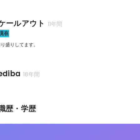
ケールアウト
11年間
現在
切り盛りしてます。
diba
18年間
職歴・学歴