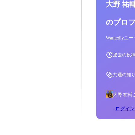
大野 祐
のプロ
Wantedl
過去の投
共通の知
大野 祐輔
ログイン