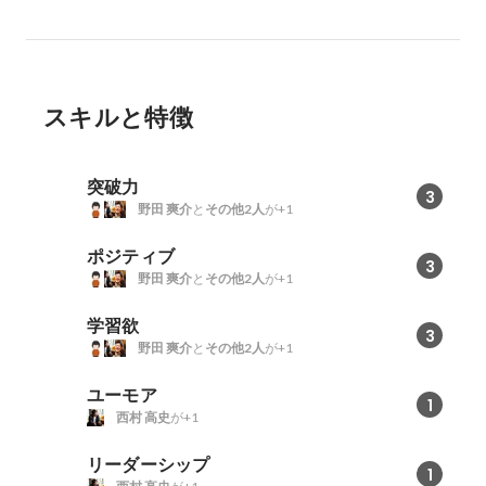
スキルと特徴
突破力
3
野田 爽介
と
その他2人
が+1
ポジティブ
3
野田 爽介
と
その他2人
が+1
学習欲
3
野田 爽介
と
その他2人
が+1
ユーモア
1
西村 高史
が+1
リーダーシップ
1