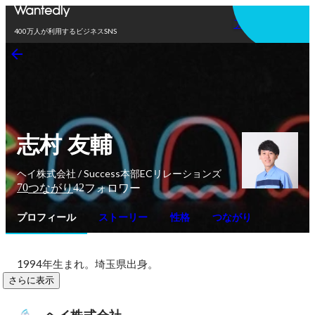
アプリを使う
400万人が利用するビジネスSNS
志村 友輔
ヘイ株式会社 / Success本部ECリレーションズ
70
42
つながり
フォロワー
プロフィール
ストーリー
性格
つながり
1994年生まれ。埼玉県出身。
さらに表示