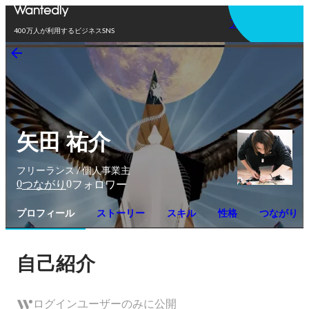
アプリを使う
400万人が利用するビジネスSNS
矢田 祐介
フリーランス / 個人事業主
0
0
つながり
フォロワー
プロフィール
ストーリー
スキル
性格
つながり
自己紹介
ログインユーザーのみに公開