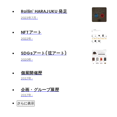
Rollin' HARAJUKU 発足
2023年7月
-
NFTアート
2022年
-
SDGsアート(弦アート)
2020年
-
個展開催歴
2017年
-
企画・グループ展歴
2017年
-
さらに表示