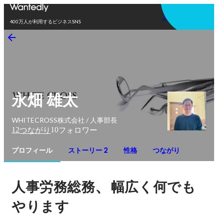
アプリを使う
400万人が利用するビジネスSNS
永畑 雄太
WHITECROSS株式会社 / 人事部長
12
10
つながり
フォロワー
プロフィール
ストーリー 2
性格
つながり
、
人事労務総務
幅広く何でも
やります