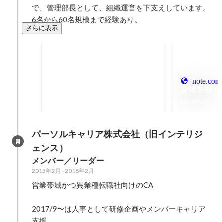
で、管理部長として、組織運営を下支えしています。
6名から60名規模まで経験あり。
さらに表示
freee人事労務のコミュニテ
ィ運営、イベント登壇
2024年2月
note.com
育休を取り
2023年3月
パーソルキャリア株式会社（旧インテリジ
ェンス）
メンバー／リーダー
2015年2月
-
2018年2月
営業帯域かつ異業種転職社向けのCA

2017/9〜は人事として研修企画やメンバーキャリア
支援