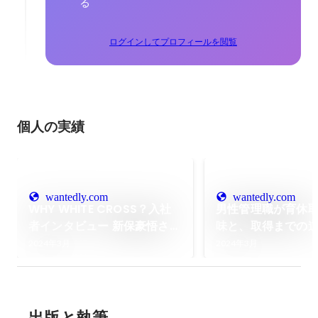
る
ログインしてプロフィールを閲覧
個人の実績
wantedly.com
wantedly.com
WHY WHITE CROSS？入社
男性管理職が育休
者インタビュー 新保豪悟さん
味と、取得までの
（セールス&マーケティング
2024年3月
2024年3月
部長）
出版と執筆