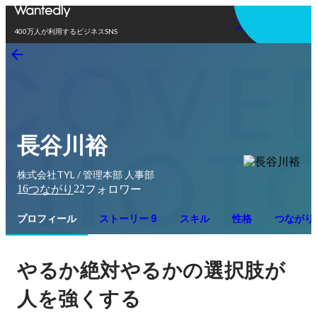
アプリを使う
400万人が利用するビジネスSNS
長谷川裕
株式会社TYL / 管理本部 人事部
16
22
つながり
フォロワー
プロフィール
ストーリー 9
スキル
性格
つながり
やるか絶対やるかの選択肢が
人を強くする