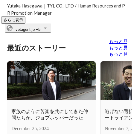
Yutaka Hasegawa｜TYL CO., LTD / Human Resources and P
R Promotion Manager
さらに表示
vetagent.jp
+5
もっと見る
最近のストーリー
もっと見る
もっと見る
家族のように苦楽を共にしてきた仲
逃げない選択
間たちが、ジョブホッパーだった自
ートライアン
分を変えてくれた。パワフルに活動
チングとは？
December 25, 2024
November 7, 2
し続けている原動力とは？