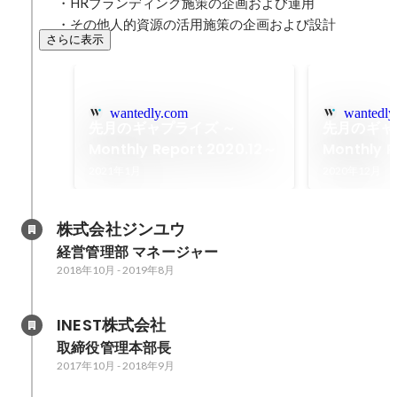
・HRブランディング施策の企画および運用

・その他人的資源の活用施策の企画および設計
さらに表示
wantedly.com
wantedly
先月のギャプライズ ～
先月のギャ
Monthly Report 2020.12～
Monthly R
2021年1月
2020年12月
株式会社ジンユウ
経営管理部 マネージャー
2018年10月
-
2019年8月
INEST株式会社
取締役管理本部長
2017年10月
-
2018年9月