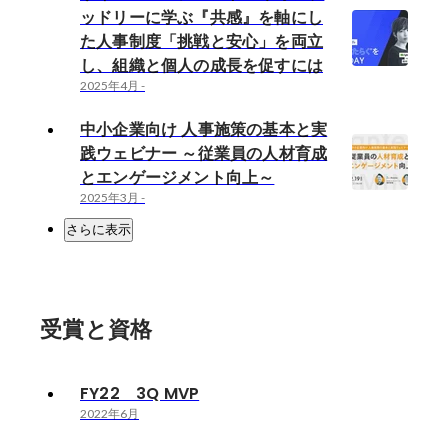
ッドリーに学ぶ『共感』を軸にし
た人事制度「挑戦と安心」を両立
し、組織と個人の成長を促すには
2025年4月
-
中小企業向け 人事施策の基本と実
践ウェビナー ～従業員の人材育成
とエンゲージメント向上～
2025年3月
-
さらに表示
受賞と資格
FY22 3Q MVP
2022年6月