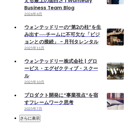
える最上の面白さ | Wantedly
Business Team Blog
2026年4月
ウォンテッドリーの“第2の柱”を生
み出す──チームに不可欠な「ビジ
ョンとの接続」 - 月刊タレンタル
2025年11月
ウォンテッドリー株式会社 | グロ
ービス・エグゼクティブ・スクー
ル
2025年10月
プロダクト開発に“事業視点”を宿
すフレームワーク思考
2025年7月
さらに表示