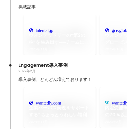
掲載記事
talental.jp
gce.globi
ウォンテッドリーの“第2の
ウォンテッ
柱”を生み出す──チームに不
グロービス
可欠な「ビジョンとの接続」
ブ・スクー
2025年11月
2025年10月
- 月刊タレンタル
Engagement導入事例
2022年2月
導入事例、どんどん増えております！
wantedly.com
wantedly
企業パーパス実現をサポート
内定受諾率
する“ちょっとうれしい福利
の70％以
厚生”｜Perk User
厚生」｜Per
2024年11月
2023年3月
Interview・グリコユニオン
Intervi