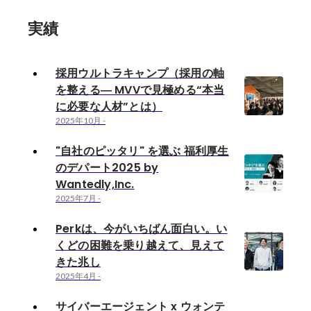
実績
採用ウルトラキャンプ（採用の軸
を整える― MVVで見極める“本当
に必要な人材”とは）
2025年10月
-
"自社のピッタリ" を選ぶ 福利厚生
のデパート2025 by
Wantedly,Inc.
2025年7月
-
Perkは、今がいちばん面白い。い
くどの困難を乗り越えて、見えて
きた兆し
2025年4月
-
サイバーエージェント x ウォンテ