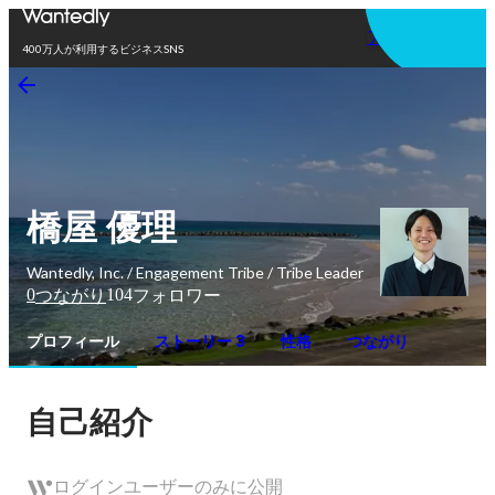
アプリを使う
400万人が利用するビジネスSNS
橋屋 優理
Wantedly, Inc. / Engagement Tribe / Tribe Leader
0
104
つながり
フォロワー
プロフィール
ストーリー 3
性格
つながり
自己紹介
ログインユーザーのみに公開