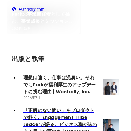
wantedly.com
Perkの事業責任者として挑
む、事業成長とミッションの
融合 | Wantedly Business
2024年12月
Team Blog
出版と執筆
理想は遠く、仕事は泥臭い。それ
でもPerkが福利厚生のアップデー
トに挑む理由 | Wantedly, Inc.
2026年7月
「正解のない問い」をプロダクト
で解く。Engagement Tribe
Leaderが語る、ビジネス職が味わ