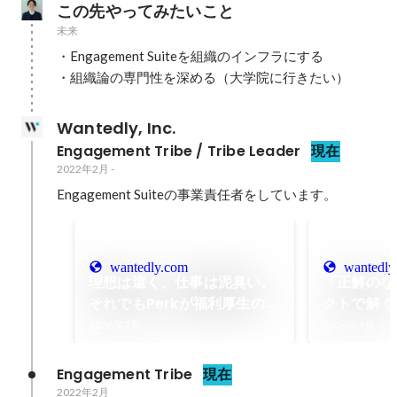
この先やってみたいこと
未来
・Engagement Suiteを組織のインフラにする

・組織論の専門性を深める（大学院に行きたい）
Wantedly, Inc.
Engagement Tribe / Tribe Leader
現在
2022年2月
-
Engagement Suiteの事業責任者をしています。
wantedly.com
wantedly
理想は遠く、仕事は泥臭い。
「正解のな
それでもPerkが福利厚生のア
クトで解く。
ップデートに挑む理由 |
Tribe L
2026年7月
2026年4月
Wantedly, Inc.
ネス職が味
さ | Wante
Engagement Tribe
現在
Team Blo
2022年2月