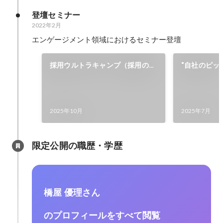
ィング株式会
登壇セミナー
Engageme
2022年2月
例
エンゲージメント領域におけるセミナー登壇
採用ウルトラキャンプ（採用の軸
"自社のピッタ
を整える― MVVで見極める“本当
生のデパート2
に必要な人材”とは）
Wantedly,I
2025年10月
2025年7月
限定公開の職歴・学歴
橋屋 優理さん
のプロフィールをすべて閲覧