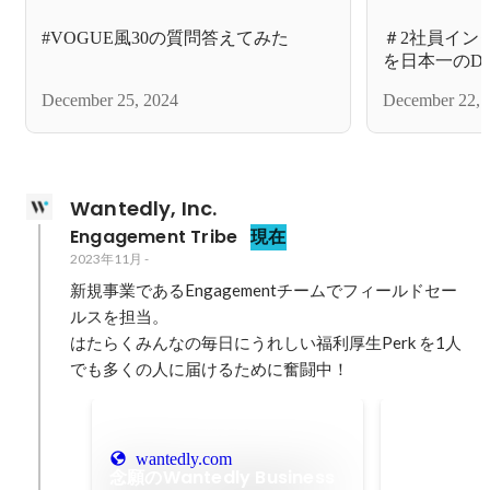
#VOGUE風30の質問答えてみた
＃2社員インタ
を日本一のD
社プロダクト
December 25, 2024
December 22, 
LABOメン
Wantedly, Inc.
Engagement Tribe
現在
2023年11月
-
新規事業であるEngagementチームでフィールドセー
ルスを担当。

はたらくみんなの毎日にうれしい福利厚生Perk を1人
でも多くの人に届けるために奮闘中！
Business 
2026年5月
wantedly.com
念願のWantedly Business