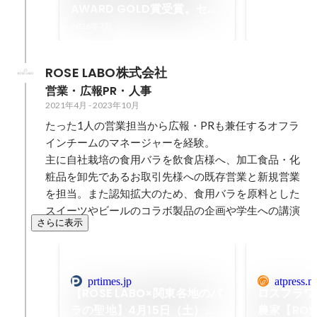
AWARD GOLD賞受賞。セー
ルス・川染が語る、私が熱狂
2026年7月
できる理由と成長の軌跡 |
Wantedly Business Team
ROSE LABO株式会社
Blog
営業・広報PR・人事
2021年4月
-
2023年10月
たった1人の営業担当から広報・PRも兼任するオフラ
インチームのマネージャーを経験。

主に自社栽培の食用バラを飲食店様へ、加工食品・化
粧品を卸先であるお取引先様への既存営業と新規営業
を担当。また認知拡大のため、食用バラを原料とした
スイーツやビールのコラボ製品の企画や学生への講演
さらに表示
prtimes.jp
atpress.ne
【ROSE LABO×関東各地のバ
ロスフラワ
ラの聖地】4月15日（土）か
農家【ROS