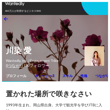
アプリを使う
400万人が利用するビジネスSNS
川染 愛
Wantedly, Inc. / Engagement Tribe
0
150
つながり
フォロワー
プロフィール
ストーリー 3
スキル
性格
つながり
置かれた場所で咲きなさい
1993年生まれ、岡山県出身。大学で観光学を学びJTBに入