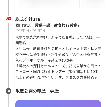
ら春爛漫のローズガーデンに
ESG宣言
2023年4月
2023年2月
てPOPUPを開催！！
薬不使用の
株式会社JTB
岡山支店　営業一課（教育旅行営業）
2016年4月
-
2021年3月
大学で観光業を学び、新卒で総合職として入社し5年
間勤務。

入社以来、教育旅行営業担当として公立中高・私立高
校を中心に修学旅行・語学研修などの企画提案営業・
入札プロポーザル・添乗業務に従事。

担当校への深耕セールスの中で、訪問営業から日々の
フォロー・同時進行するツアー（繁忙期は月に10本
以上）の進行管理を行い、マルチタスク力を極める。
限定公開の職歴・学歴