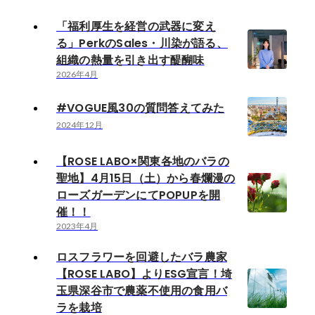
「福利厚生を経営の武器に変え
る」PerkのSales・川染が語る、
組織の熱量を引き出す醍醐味
2026年4月
#VOGUE風30の質問答えてみた
2024年12月
【ROSE LABO×関東各地のバラの
聖地】4月15日（土）から春爛漫の
ローズガーデンにてPOPUPを開
催！！
2023年4月
ロスフラワーを回避したバラ農家
【ROSE LABO】よりESG宣言！埼
玉県深谷市で農薬不使用の食用バ
ラを栽培