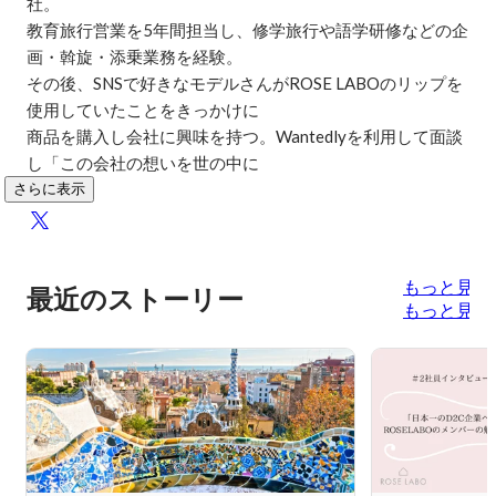
社。

教育旅行営業を5年間担当し、修学旅行や語学研修などの企
画・斡旋・添乗業務を経験。

その後、SNSで好きなモデルさんがROSE LABOのリップを
使用していたことをきっかけに

商品を購入し会社に興味を持つ。Wantedlyを利用して面談
し「この会社の想いを世の中に
さらに表示
もっと見る
最近のストーリー
もっと見る