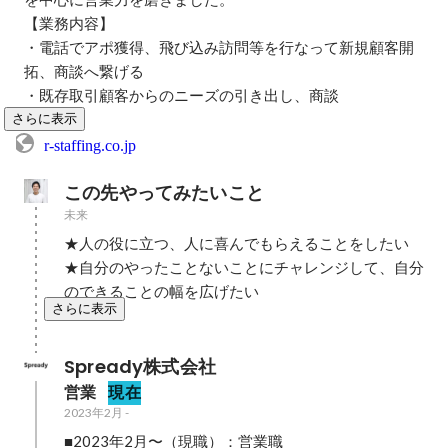
【業務内容】

・電話でアポ獲得、飛び込み訪問等を行なって新規顧客開
拓、商談へ繋げる

・既存取引顧客からのニーズの引き出し、商談
さらに表示
r-staffing.co.jp
この先やってみたいこと
未来
★人の役に立つ、人に喜んでもらえることをしたい

★自分のやったことないことにチャレンジして、自分
のできることの幅を広げたい
さらに表示
Spready株式会社
営業
現在
2023年2月
-
■2023年2月〜（現職）：営業職
