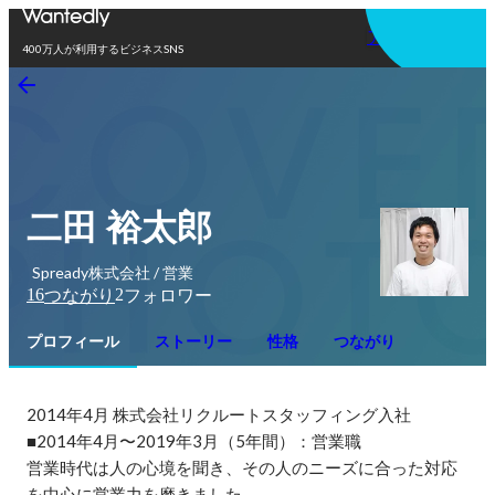
アプリを使う
400万人が利用するビジネスSNS
二田 裕太郎
Spready株式会社 / 営業
16
2
つながり
フォロワー
プロフィール
ストーリー
性格
つながり
2014年4月 株式会社リクルートスタッフィング入社

■2014年4月〜2019年3月（5年間）：営業職

営業時代は人の心境を聞き、その人のニーズに合った対応
を中心に営業力を磨きました。
