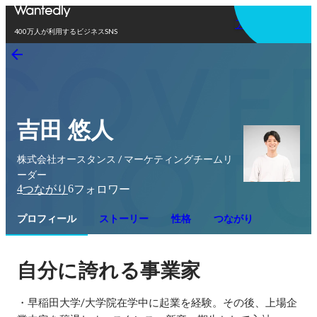
アプリを使う
400万人が利用するビジネスSNS
吉田 悠人
株式会社オースタンス / マーケティングチームリ
ーダー
4
6
つながり
フォロワー
プロフィール
ストーリー
性格
つながり
自分に誇れる事業家
・早稲田大学/大学院在学中に起業を経験。その後、上場企