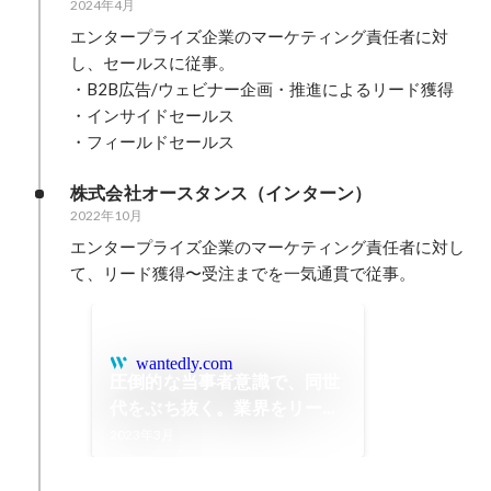
2024年4月
エンタープライズ企業のマーケティング責任者に対
し、セールスに従事。

・B2B広告/ウェビナー企画・推進によるリード獲得

・インサイドセールス

・フィールドセールス
株式会社オースタンス（インターン）
2022年10月
エンタープライズ企業のマーケティング責任者に対し
て、リード獲得〜受注までを一気通貫で従事。
wantedly.com
圧倒的な当事者意識で、同世
代をぶち抜く。業界をリード
するスタートアップで働く、
2023年3月
インターン生の姿とは | 株式
会社オースタンス