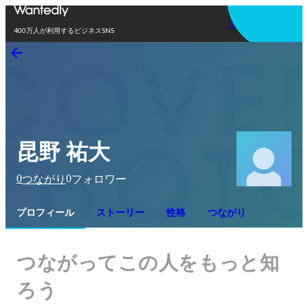
アプリを使う
400万人が利用するビジネスSNS
昆野 祐大
0
0
つながり
フォロワー
プロフィール
ストーリー
性格
つながり
つながってこの人をもっと知
ろう