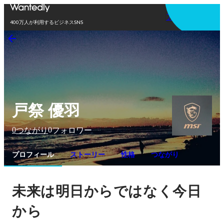
アプリを使う
400万人が利用するビジネスSNS
戸祭 優羽
0
0
つながり
フォロワー
プロフィール
ストーリー
性格
つながり
未来は明日からではなく今日
から