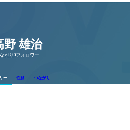
高野 雄治
0
ながり
フォロワー
リー
性格
つながり