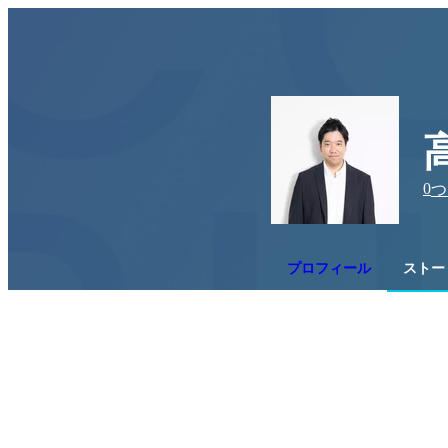
0
つ
プロフィール
ストー