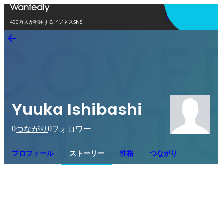
アプリを使う
400万人が利用するビジネスSNS
Yuuka Ishibashi
0
0
つながり
フォロワー
プロフィール
ストーリー
性格
つながり