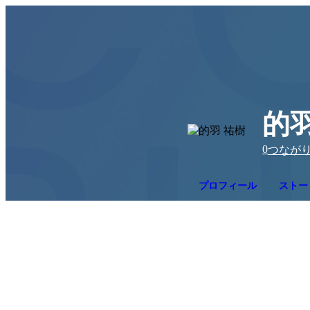
的羽
0
つなが
プロフィール
ストー