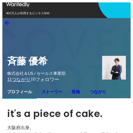
アプリを使う
400万人が利用するビジネスSNS
斉藤 優希
株式会社＆US / セールス事業部
11
10
つながり
フォロワー
プロフィール
ストーリー
性格
つながり
it's a piece of cake.
大阪府出身。
