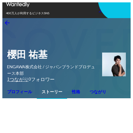
アプリを使う
400万人が利用するビジネスSNS
櫻田 祐基
ENGAWA株式会社 / ジャパンブランドプロデュ
ース本部
1
0
つながり
フォロワー
プロフィール
ストーリー
性格
つながり