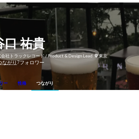
谷口 祐貴
会社トラックレコード / Product & Design Lead
東京
7
つながり
フォロワー
リー
性格
つながり