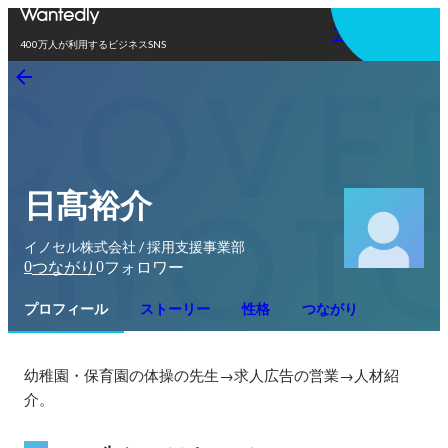
アプリを使う
400万人が利用するビジネスSNS
日髙裕介
イノセル株式会社 / 採用支援事業部
0
0
つながり
フォロワー
プロフィール
ストーリー
性格
つながり
幼稚園・保育園の体操の先生→求人広告の営業→人材紹