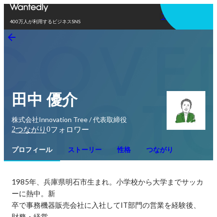
アプリを使う
400万人が利用するビジネスSNS
田中 優介
株式会社Innovation Tree / 代表取締役
2
0
つながり
フォロワー
プロフィール
ストーリー
性格
つながり
1985年、兵庫県明石市生まれ。小学校から大学までサッカ
ーに熱中。新

卒で事務機器販売会社に入社してIT部門の営業を経験後、
財務・経営
