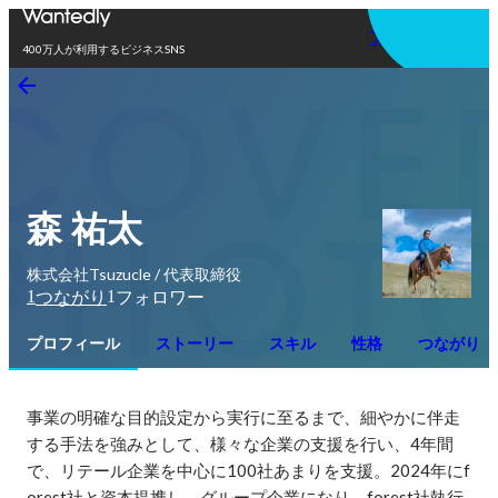
アプリを使う
400万人が利用するビジネスSNS
森 祐太
株式会社Tsuzucle / 代表取締役
1
1
つながり
フォロワー
プロフィール
ストーリー
スキル
性格
つながり
事業の明確な目的設定から実行に至るまで、細やかに伴走
する手法を強みとして、様々な企業の支援を行い、4年間
で、リテール企業を中心に100社あまりを支援。2024年にf
orest社と資本提携し、グループ企業になり、forest社執行