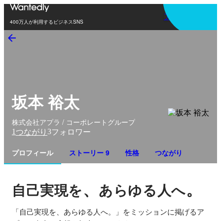
アプリを使う
400万人が利用するビジネスSNS
坂本 裕太
株式会社アプラ / コーポレートグループ
1
3
つながり
フォロワー
プロフィール
ストーリー 9
性格
つながり
、
。
自己実現を
あらゆる人へ
「自己実現を、あらゆる人へ。」をミッションに掲げるア