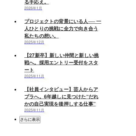
る手応え。
2026年1月
プロジェクトの背景にいる人── 一
人ひとりの挑戦に全力で向き合う
私たちの想い。
2025年12月
【27新卒】新しい仲間と新しい挑
戦へ。採用エントリー受付をスタ
ート
2025年11月
【社員インタビュー】芸人からア
プラへ。6年越しに見つけた“だれ
かの自己実現を後押しする仕事”
2025年11月
さらに表示